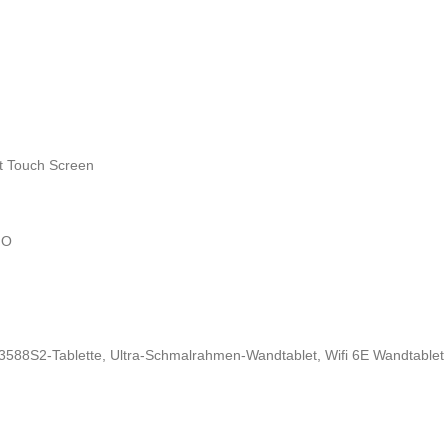
nt Touch Screen
MO
3588S2-Tablette
,
Ultra-Schmalrahmen-Wandtablet
,
Wifi 6E Wandtablet