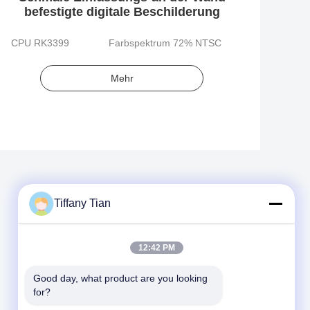
befestigte digitale Beschilderung
CPU RK3399
Farbspektrum 72% NTSC
CPU 
Mehr
Tiffany Tian
12:42 PM
Good day, what product are you looking 
for?