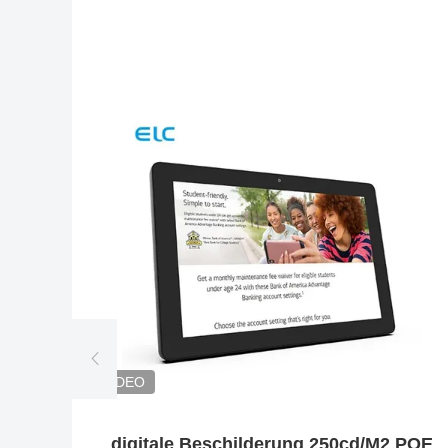
VIDEO
digitale Beschilderung 250cd/M2 POE