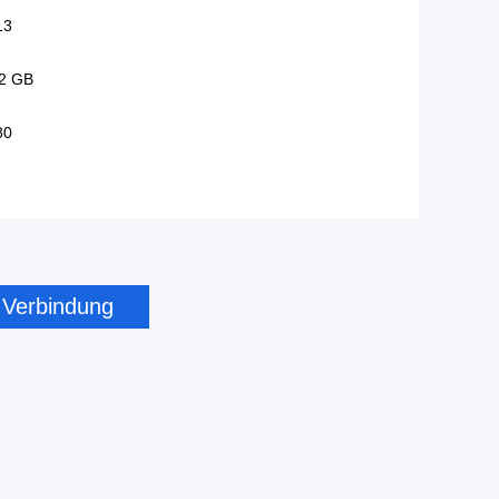
13
32 GB
80
n Verbindung