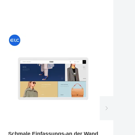
Schmale Einfassungs-an der Wand
A