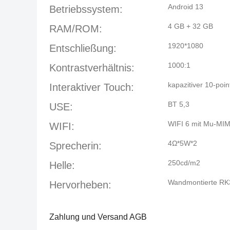
Android 13
Betriebssystem:
4 GB + 32 GB
RAM/ROM:
1920*1080
Entschließung:
1000:1
Kontrastverhältnis:
kapazitiver 10-poi
Interaktiver Touch:
BT 5,3
USE:
WIFI 6 mit Mu-MI
WIFI:
4Ω*5W*2
Sprecherin:
250cd/m2
Helle:
Wandmontierte RK
Hervorheben:
Zahlung und Versand AGB