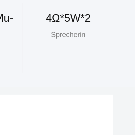
Mu-
4Ω*5W*2
Sprecherin