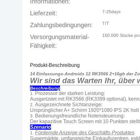
Informationen:
7-25days
Lieferzeit:
T/T
Zahlungsbedingungen:
150.000 Stücke pr
Versorgungsmaterial-
Fähigkeit:
Produkt-Beschreibung
14 Einfassungs-Androids 12 RK3566 2+16gb der Zol
Wir sind das Warten Ihr, über 
Beschreibung
Prozessor der starken Leistung:
1.
Ausgerüstet mit RK3566 (RK3399 optional), kenn
Ausgezeichnete Sichtanzeige:
2.
Ursprünglicher A+ Schirm 1920*1080 IPS 2K holt 
Bedienungsfreundliche Notensteuerung:
3.
Der kapazitive Touch Screen mit 10 Punkten stell
Szenario
Fördernde Anzeige des Geschäfts-Produktes
1.
Supermärkte, umfangreiche Einkaufszentren, exkl