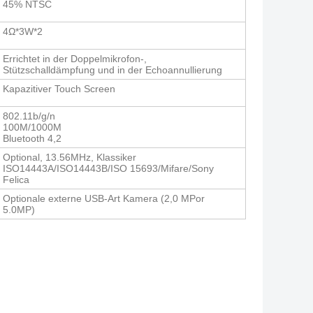
45% NTSC
4Ω*3W*2
Errichtet in der Doppelmikrofon-,
Stützschalldämpfung und in der Echoannullierung
Kapazitiver Touch Screen
802.11b/g/n
100M/1000M
Bluetooth 4,2
Optional, 13.56MHz, Klassiker
ISO14443A/ISO14443B/ISO 15693/Mifare/Sony
Felica
Optionale externe USB-Art Kamera (2,0 MPor
5.0MP)