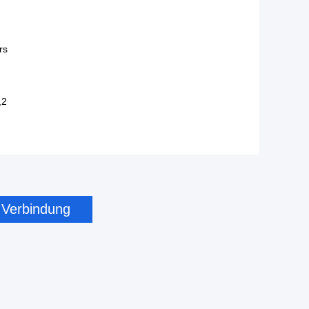
rs
,2
n Verbindung