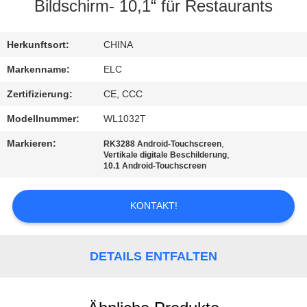
Bildschirm- 10,1“ für Restaurants
TRETEN
SIE
Herkunftsort:
CHINA
MIT
Markenname:
ELC
UNS
Zertifizierung:
CE, CCC
IN
Modellnummer:
WL1032T
VERBINDUNG
Markieren:
,
RK3288 Android-Touchscreen
,
Vertikale digitale Beschilderung
10.1 Android-Touchscreen
FORDERN
SIE EIN
KONTAKT!
ZITAT
DETAILS ENTFALTEN
SITEMAP