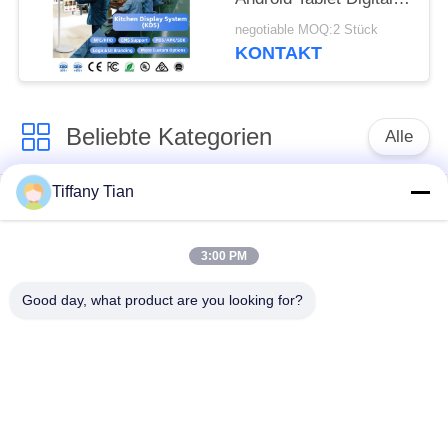
Signage und Displays
negotiable MOQ:2 Stück
Registrierkasse Pos
KONTAKT
Laptops Verkaufs-
Kioske
Beliebte Kategorien
Alle
Tiffany Tian
Digitale
Restaurant-Display-
Beschilderungen
Lösungen
3:00 PM
Touchscreen-
Smart TV
Good day, what product are you looking for?
Beschilderungen
Medizinische
Edge Light Tabletten
Tabletten