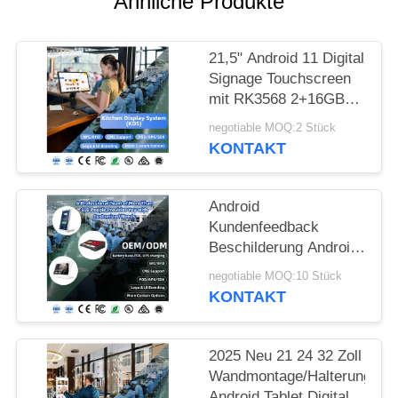
Ähnliche Produkte
PRIVACY
POLICY
21,5" Android 11 Digital
Signage Touchscreen
mit RK3568 2+16GB
USB RJ45 WiFi Kds
negotiable MOQ:2 Stück
Pos Küchen-Display
KONTAKT
Kds Bildschirm mit
Standfuß
Android
Kundenfeedback
Beschilderung Android
10.0 Digital Signage L-
negotiable MOQ:10 Stück
Form Restaurant
KONTAKT
Tablets 10 Zoll Menü-
Tablet Menübildschirm
Restaurantmenü
2025 Neu 21 24 32 Zoll
Wandmontage/Halterung
Android Tablet Digital