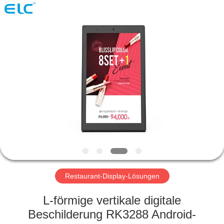
Electron
Technology
Co.,
Ltd..
All
Rights
Reserved.
HAUS
PRODUKTE
ÜBER
UNS
FABRIK-
AUSFLUG
Restaurant-Display-Lösungen
L-förmige vertikale digitale
QUALITÄTSKONTROLLE
Beschilderung RK3288 Android-