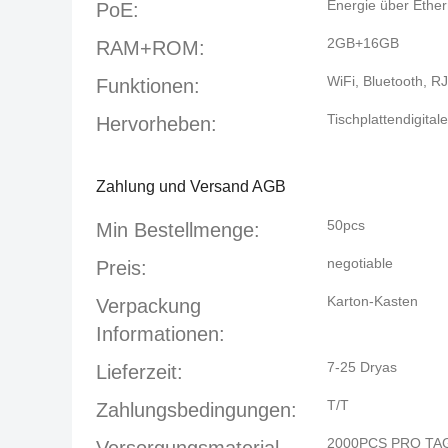
Energie über Ether
PoE:
2GB+16GB
RAM+ROM:
WiFi, Bluetooth, R
Funktionen:
Tischplattendigital
Hervorheben:
Zahlung und Versand AGB
50pcs
Min Bestellmenge:
negotiable
Preis:
Karton-Kasten
Verpackung
Informationen:
7-25 Dryas
Lieferzeit:
T/T
Zahlungsbedingungen:
2000PCS PRO TA