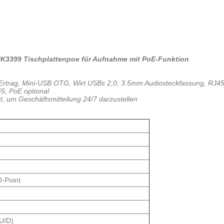
RK3399 Tischplattenpoe für Aufnahme mit PoE-Funktion
Ertrag, Mini-USB OTG, Wirt USBs 2,0, 3.5mm Audiosteckfassung, RJ45 
45, PoE optional
tzt, um Geschäftsmitteilung 24/7 darzustellen
0-Point
/U/D)