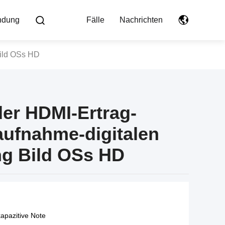
indung
Fälle
Nachrichten
Bild OSs HD
der HDMI-Ertrag-
aufnahme-digitalen
ng Bild OSs HD
apazitive Note