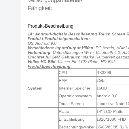
Versorgungsmaterial-
Fähigkeit:
Produkt-Beschreibung
14" Android-digitale Beschilderung Touch Screen 
Produkt-Produkteigenschaften:
OS
: Android 9,0
Verschiedene Input/Output Häfen
: DC herein, HDMI-
Verbindung
: Unterstützungen Wi-Fi, Bluetooth 4,0, RJ
Errichtet für 24/7 Gebrauch
: starke Haltbarkeit gestü
Volles HD-Bild
: Klasse-EIn LCD-Platte, HD-Bild
Produktbeschreibung:
CPU
RK3399
RAM
2GB
System
Interner Speicher
16GB
Operationssystem
Android 9,0
Touch Screen
kapazitive Note 1
Platte
14" LCD-Platte
Entschließung
1920*1080 FHD
Betrachtungswinkel
85/85/85/85 (L/R