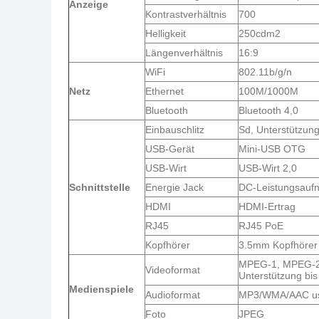
Anzeige
Kontrastverhältnis
700
Helligkeit
250cdm2
Längenverhältnis
16:9
WiFi
802.11b/g/n
Netz
Ethernet
100M/1000M
Bluetooth
Bluetooth 4,0
Einbauschlitz
Sd, Unterstützun
USB-Gerät
Mini-USB OTG
USB-Wirt
USB-Wirt 2,0
Schnittstelle
Energie Jack
DC-Leistungsauf
HDMI
HDMI-Ertrag
RJ45
RJ45 PoE
Kopfhörer
3.5mm Kopfhörer
MPEG-1, MPEG-2,
Videoformat
Unterstützung bi
Medienspiele
Audioformat
MP3/WMA/AAC u
Foto
JPEG