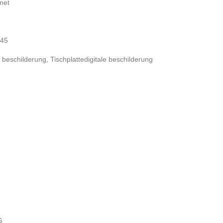
net
J45
e beschilderung
,
Tischplattedigitale beschilderung
G