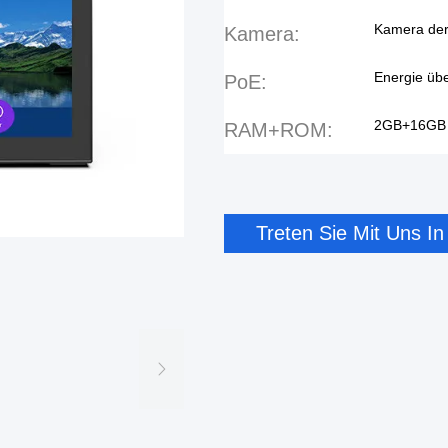
Kamera der
Kamera:
Energie übe
PoE:
2GB+16GB
RAM+ROM:
Treten Sie Mit Uns I